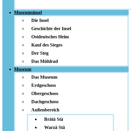
Museumsinsel
Die Insel
Geschichte der Insel
Ostdeutsches Heim
Kauf des Steges
Der Steg
Das Mühlrad
Museum
Das Museum
Erdgeschoss
Obergeschoss
Dachgeschoss
Außenbereich
Brätä Stä
Warzä Stä