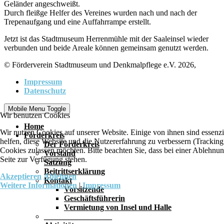
Geländer angeschweißt.
Durch fleißge Helfer des Vereines wurden nach und nach der
Trepenaufgang und eine Auffahrrampe erstellt.
Jetzt ist das Stadtmuseum Herrenmühle mit der Saaleinsel wieder
verbunden und beide Areale können gemeinsam genutzt werden.
© Förderverein Stadtmuseum und Denkmalpflege e.V. 2026,
Impressum
Datenschutz
Mobile Menu Toggle
Wir benutzen Cookies
Home
Wir nutzen Cookies auf unserer Website. Einige von ihnen sind essenzi
Förderkreis
helfen, diese Website und die Nutzererfahrung zu verbessern (Tracking
Der Förderkreis
Cookies zulassen möchten. Bitte beachten Sie, dass bei einer Ablehnun
Vorstand
Seite zur Verfügung stehen.
Satzung
Beitrittserklärung
Akzeptieren
Ablehnen
Kontakt
Weitere Informationen
|
Impressum
Vorsitzende
Geschäftsführerin
Vermietung von Insel und Halle
_________________