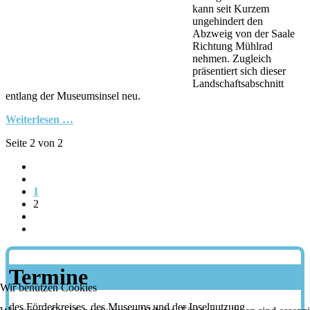
kann seit Kurzem
ungehindert den
Abzweig von der Saale
Richtung Mühlrad
nehmen. Zugleich
präsentiert sich dieser
Landschaftsabschnitt
entlang der Museumsinsel neu.
Weiterlesen …
Seite 2 von 2
1
2
Termine
Wir benutzen Cookies
des Förderkreises, des Museums und der Inselnutzung