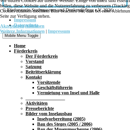
Wir nutzen Cookies auf unserer Website. Einige von ihnen sind essenzi
helfen, diese Website und die Nutzererfahrung zu verbessern (Tracking
© Förderverein Stadtmuseum und Denkmalpflege e.V. 2026,
Cookies zulassen möchten. Bitte beachten Sie, dass bei einer Ablehnun
Seite zur Verfügung stehen.
Impressum
Datenschutz
Akzeptieren
Ablehnen
Weitere Informationen
|
Impressum
Mobile Menu Toggle
Home
Förderkreis
Der Förderkreis
Vorstand
Satzung
Beitrittserklärung
Kontakt
Vorsitzende
Geschäftsführerin
Vermietung von Insel und Halle
_________________
Aktivitäten
Presseberichte
Bilder vom Inselausbau
Inselvorbereitung (2005)
Bau des Steges (2005 / 2006)
Bau der Museumsscheune (2006)