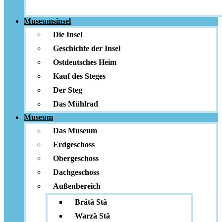
Museumsinsel
Die Insel
Geschichte der Insel
Ostdeutsches Heim
Kauf des Steges
Der Steg
Das Mühlrad
Museum
Das Museum
Erdgeschoss
Obergeschoss
Dachgeschoss
Außenbereich
Brätä Stä
Warzä Stä